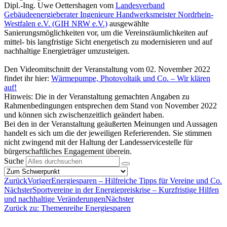
Dipl.-Ing. Uwe Oettershagen vom
Landesverband
Gebäudeenergieberater Ingenieure Handwerksmeister Nordrhein-
Westfalen e.V. (GIH NRW e.V.)
ausgewählte
Sanierungsmöglichkeiten vor, um die Vereinsräumlichkeiten auf
mittel- bis langfristige Sicht energetisch zu modernisieren und auf
nachhaltige Energieträger umzusteigen.
Den Videomitschnitt der Veranstaltung vom 02. November 2022
findet ihr hier:
Wärmepumpe, Photovoltaik und Co. – Wir klären
auf!
Hinweis: Die in der Veranstaltung gemachten Angaben zu
Rahmenbedingungen entsprechen dem Stand von November 2022
und können sich zwischenzeitlich geändert haben.
Bei den in der Veranstaltung geäußerten Meinungen und Aussagen
handelt es sich um die der jeweiligen Referierenden. Sie stimmen
nicht zwingend mit der Haltung der Landesservicestelle für
bürgerschaftliches Engagement überein.
Suche
Zurück
Voriger
Energiesparen – Hilfreiche Tipps für Vereine und Co.
Nächster
Sportvereine in der Energiepreiskrise – Kurzfristige Hilfen
und nachhaltige Veränderungen
Nächster
Zurück zu: Themenreihe Energiesparen